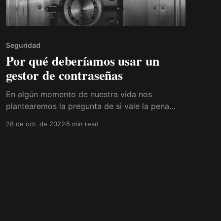
Seguridad
Por qué deberíamos usar un
gestor de contraseñas
En algún momento de nuestra vida nos
plantearemos la pregunta de si vale la pena
usar un gestor de contraseñas. Y tras esa
28 de oct. de 2022
5 min read
pregunta, vendrán otras: ¿es seguro? ¿Qué
pasa si pierdo o consiguen mi contraseña
maestra? ¿La aplicación/servicio que utilice,
podrá ver mis contraseñas? Y así. Bueno, en