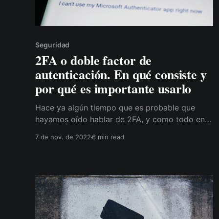
Seguridad
2FA o doble factor de
autenticación. En qué consiste y
por qué es importante usarlo
Hace ya algún tiempo que es probable que
hayamos oído hablar de 2FA, y como todo en
los vastos mundos de Internet, o estás al día o
7 de nov. de 2022
6 min read
te pierdes. 2FA es el acrónimo de "2-Factor
Authenticación", o "doble factor de
autenticación" y básicamente es, como