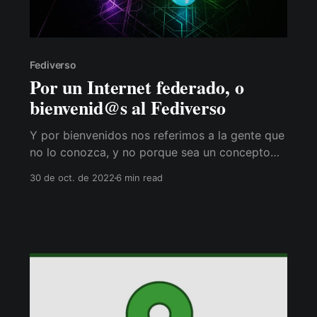
Fediverso
Por un Internet federado, o
bienvenid@s al Fediverso
Y por bienvenidos nos referimos a la gente que
no lo conozca, y no porque sea un concepto
nuevo. De hecho, de nuevo tiene más bien
30 de oct. de 2022
6 min read
poco, aunque me atrevo a decir que no
tardaremos en empezar (o volver) a oír hablar
de él, y el motivo puede que sea