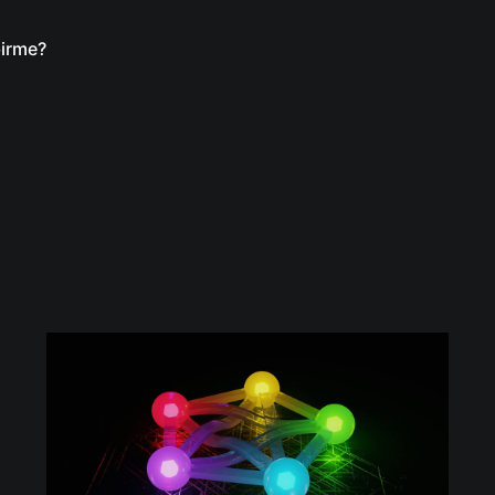
birme?