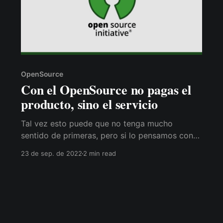
OpenSource
Con el OpenSource no pagas el
producto, sino el servicio
Tal vez esto puede que no tenga mucho
sentido de primeras, pero si lo pensamos con
un poco más de detalle, en cierta manera sí lo
23 de sep. de 2022
2 min read
tiene. Tendemos a creer que el término
OpenSource se atribuye a algo gratis, y
generalmente suele ser así, pero el punto a
tener en