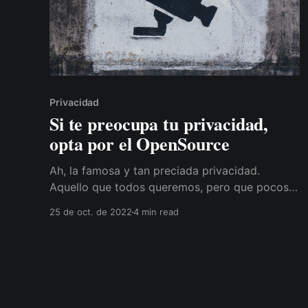
Privacidad
Si te preocupa tu privacidad,
opta por el OpenSource
Ah, la famosa y tan preciada privacidad.
Aquello que todos queremos, pero que pocos
se preocupan por mantener, al menos en lo que
25 de oct. de 2022
4 min read
a Internet se refiere. Y el principal motivo es la
comodidad, la reticencia al cambio y lo fácil
que es para el ser humano caer en las