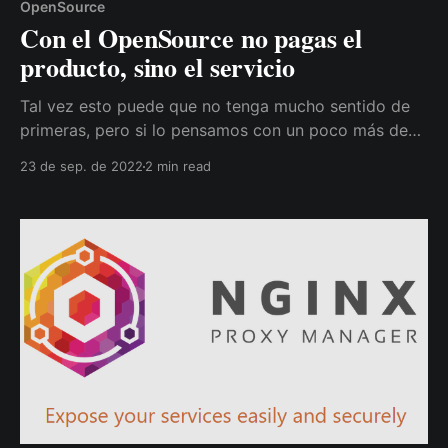
OpenSource
Con el OpenSource no pagas el
producto, sino el servicio
Tal vez esto puede que no tenga mucho sentido de
primeras, pero si lo pensamos con un poco más de
detalle, en cierta manera sí lo tiene. Tendemos a
23 de sep. de 2022
2 min read
creer que el término OpenSource se atribuye a algo
gratis, y generalmente suele ser así, pero el punto a
tener en