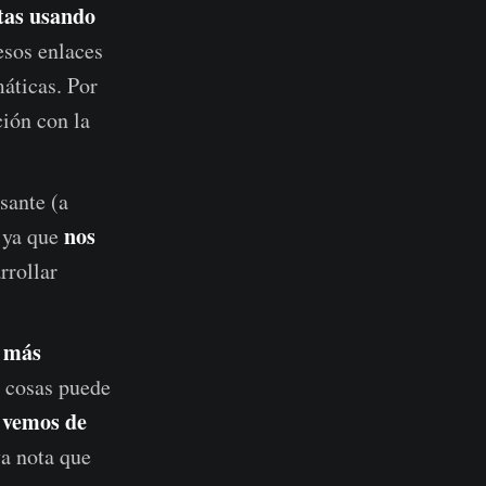
otas usando
esos enlaces
máticas. Por
ción con la
sante (a
nos
 ya que
rrollar
o más
s cosas puede
 vemos de
va nota que