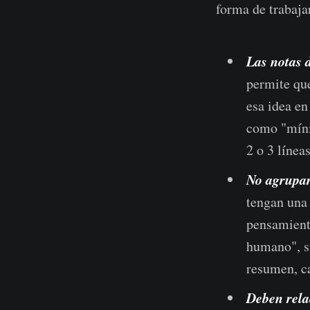
forma de trabajar
Las notas 
permite que
esa idea en
como "míni
2 o 3 línea
No agrupar
tengan una 
pensamiento
humano", 
resumen, ca
Deben rela