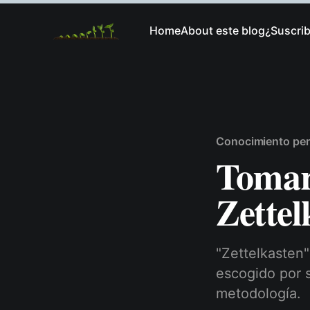
Home
About este blog
¿Suscri
Conocimiento per
Tomar
Zettel
"Zettelkasten"
escogido por s
metodología.