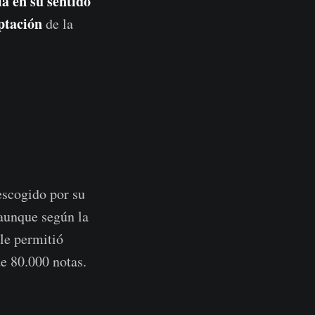
a en su sentido
ptación
de la
escogido por su
aunque según la
le permitió
de 80.000 notas.