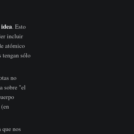
 idea
. Esto
er incluir
de atómico
 tengan sólo
notas no
a sobre "el
cuerpo
(en
a que nos