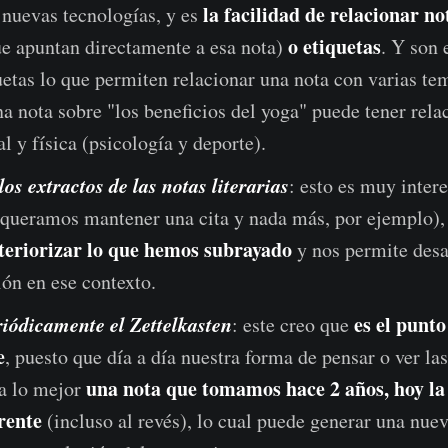
la facilidad de relacionar n
 nuevas tecnologías, y es
o etiquetas
e apuntan directamente a esa nota)
. Y son 
uetas lo que permiten relacionar una nota con varias te
a nota sobre "los beneficios del yoga" puede tener rela
l y física (psicología y deporte).
los extractos de las notas literarias
: esto es muy intere
queramos mantener una cita y nada más, por ejemplo),
teriorizar lo que hemos subrayado
y nos permite desa
ión en ese contexto.
riódicamente el Zettelkasten
es el punt
: este creo que
e
, puesto que día a día nuestra forma de pensar o ver la
una nota que tomamos hace 2 años, hoy la
 a lo mejor
rente
(incluso al revés), lo cual puede generar una nue