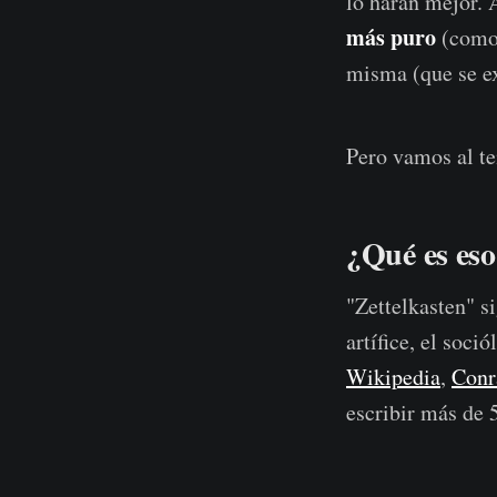
lo harán mejor.
más puro
(como 
misma (que se ex
Pero vamos al t
¿Qué es eso
"Zettelkasten" s
artífice, el soc
Wikipedia
,
Conr
escribir más de 