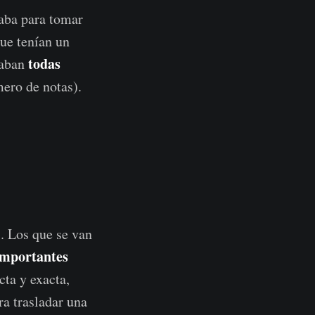
saba para tomar
ue tenían un
todas
taban
ero de notas).
. Los que se van
importantes
cta y exacta,
ra trasladar una