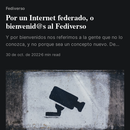
Fediverso
Por un Internet federado, o
bienvenid@s al Fediverso
Y por bienvenidos nos referimos a la gente que no lo
conozca, y no porque sea un concepto nuevo. De
hecho, de nuevo tiene más bien poco, aunque me
30 de oct. de 2022
6 min read
atrevo a decir que no tardaremos en empezar (o
volver) a oír hablar de él, y el motivo puede que sea